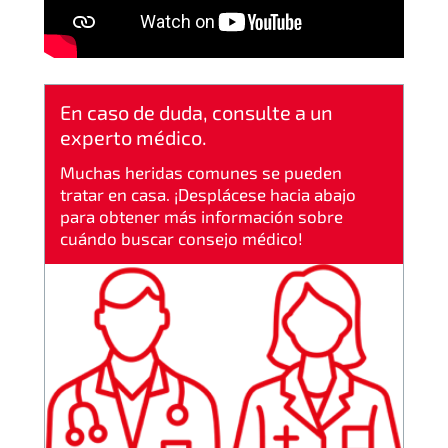
En caso de duda, consulte a un
experto médico.
Muchas heridas comunes se pueden
tratar en casa. ¡Desplácese hacia abajo
para obtener más información sobre
cuándo buscar consejo médico!