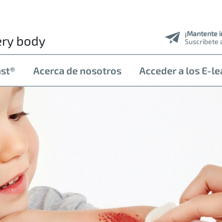
¡Mantente 
ery body
Suscribete 
ast®
Acerca de nosotros
Acceder a los E-le