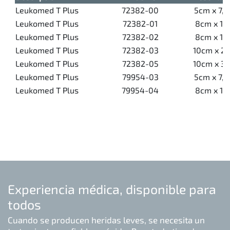
Leukomed T Plus
72382-00
5cm x 7,
Leukomed T Plus
72382-01
8cm x 10
Leukomed T Plus
72382-02
8cm x 15
Leukomed T Plus
72382-03
10cm x 2
Leukomed T Plus
72382-05
10cm x 3
Leukomed T Plus
79954-03
5cm x 7,
Leukomed T Plus
79954-04
8cm x 10
Experiencia médica, disponible para
todos
Cuando se producen heridas leves, se necesita un