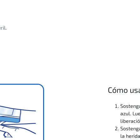
il.
Cómo usa
Sostenga
azul. Lu
liberaci
Sostenga
la herida