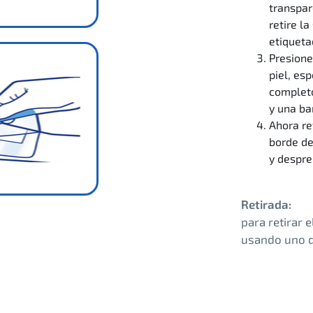
transpar
retire l
etiqueta
Presione
piel, es
completo
y una ba
Ahora re
borde de
y despre
Retirada:
para retirar 
usando uno d