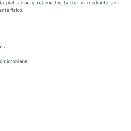
a piel, atrae y retiene las bacterias mediante un
te fisico.
nes
atimicrobiana