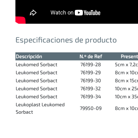
Especificaciones de producto
Descripción
N.º de Ref
Present
Leukomed Sorbact
76199-28
5cm x 7,2
Leukomed Sorbact
76199-29
8cm x 10
Leukomed Sorbact
76199-30
8cm x 15
Leukomed Sorbact
76199-32
10cm x 2
Leukomed Sorbact
76199-34
10cm x 3
Leukoplast Leukomed
79950-09
8cm x 10
Sorbact