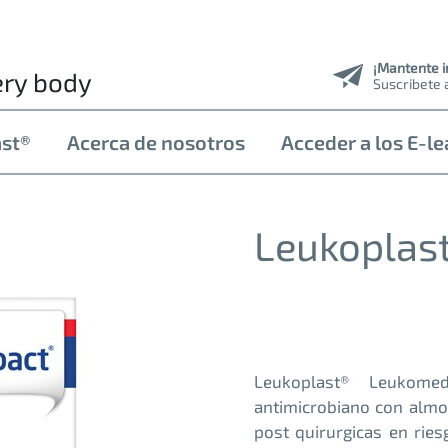
¡Mantente 
ery body
Suscribete 
ast®
Acerca de nosotros
Acceder a los E-le
Leukoplas
Leukoplast® Leukome
antimicrobiano con almo
post quirurgicas en ries